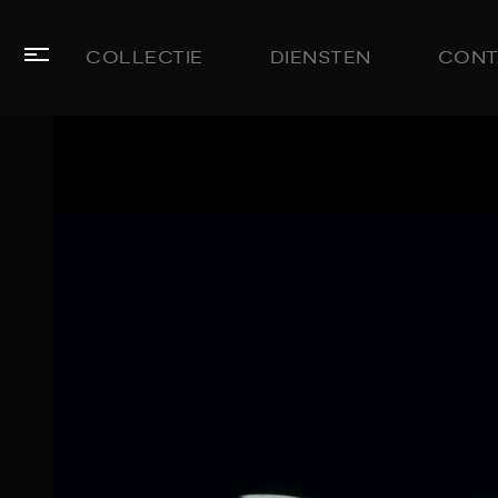
COLLECTIE
DIENSTEN
CONT
HOME
COLLECTIE
LEASE
AANBOD
DIENSTEN
VERKOCHT
OVER
ONS